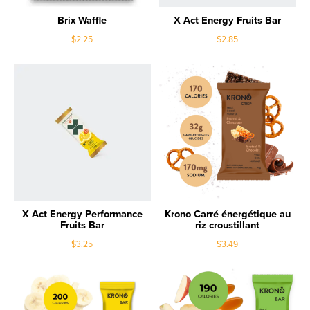
Brix Waffle
X Act Energy Fruits Bar
$2.25
$2.85
X Act Energy Performance
Krono Carré énergétique au
Fruits Bar
riz croustillant
$3.25
$3.49