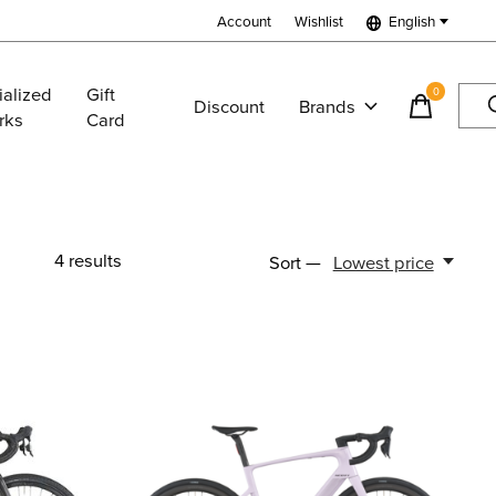
Account
Wishlist
English
ialized
Gift
0
items
Discount
Brands
rks
Card
4
results
Sort —
Lowest price