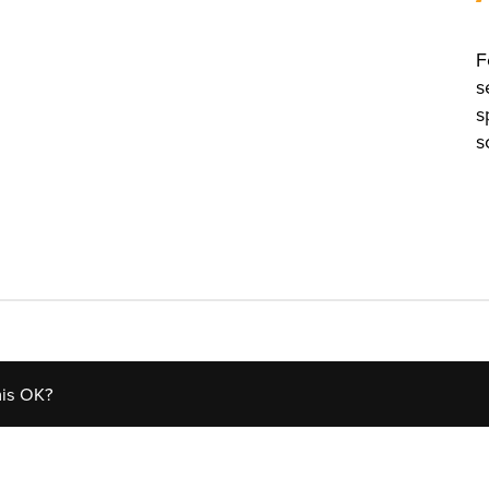
F
s
s
s
his OK?