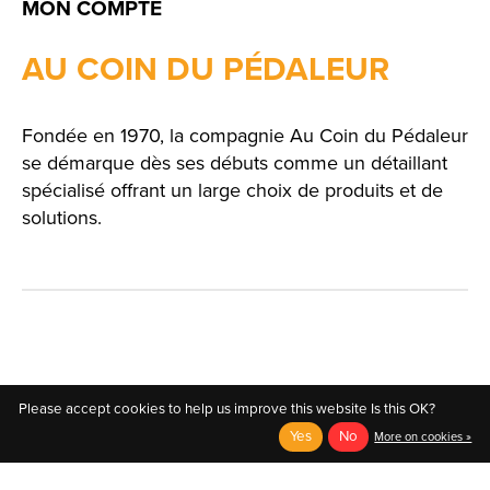
MON COMPTE
AU COIN DU PÉDALEUR
Fondée en 1970, la compagnie Au Coin du Pédaleur
se démarque dès ses débuts comme un détaillant
spécialisé offrant un large choix de produits et de
solutions.
English
Please accept cookies to help us improve this website Is this OK?
Yes
No
Français (CA)
More on cookies »
English