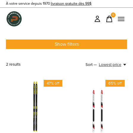
À votre service depuis 1970
livraison gratuite dès 99$
0
items
Show filters
2
results
Sort —
Lowest price
47% off
65% off