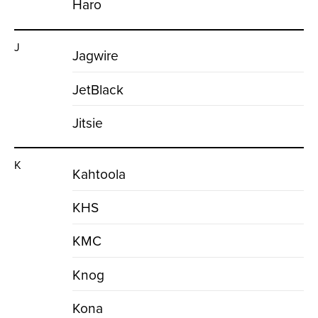
Haro
J
Jagwire
JetBlack
Jitsie
K
Kahtoola
KHS
KMC
Knog
Kona