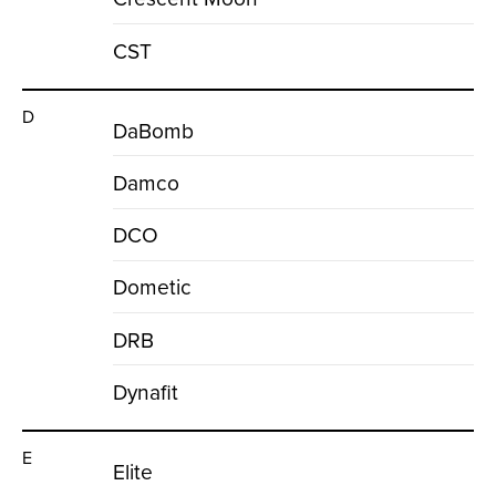
CST
D
DaBomb
Damco
DCO
Dometic
DRB
Dynafit
E
Elite