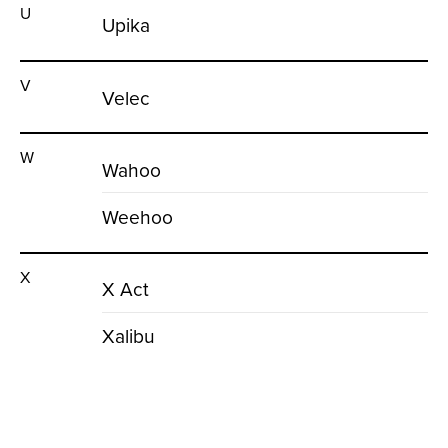
U
Upika
V
Velec
W
Wahoo
Weehoo
X
X Act
Xalibu