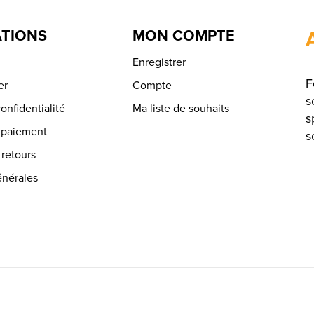
TIONS
MON COMPTE
Enregistrer
F
er
Compte
s
onfidentialité
Ma liste de souhaits
s
 paiement
s
 retours
énérales