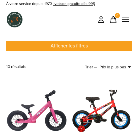
À votre service depuis 1970
livraison gratuite dès 99$
0
items
Afficher les filtres
10
résultats
Trier —
Prix le plus bas