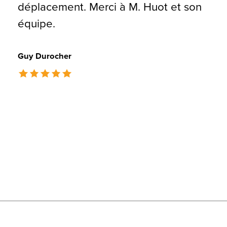
déplacement. Merci à M. Huot et son
équipe.
Guy Durocher
The rating of this product is
5
out of 5