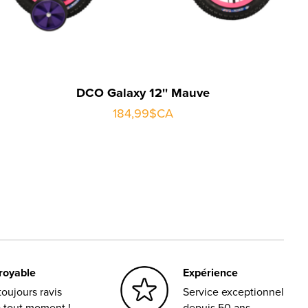
DCO Galaxy 12'' Mauve
184,99$CA
croyable
Expérience
oujours ravis
Service exceptionnel
à tout moment !
depuis 50 ans