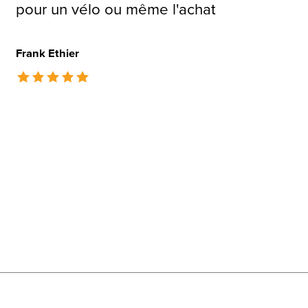
pour un vélo ou même l'achat
Frank Ethier
The rating of this product is
5
out of 5