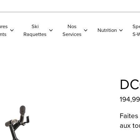
res
Ski
Nos
Spe
Nutrition
nts
Raquettes
Services
S-
DCO
194,9
Faites
aux to