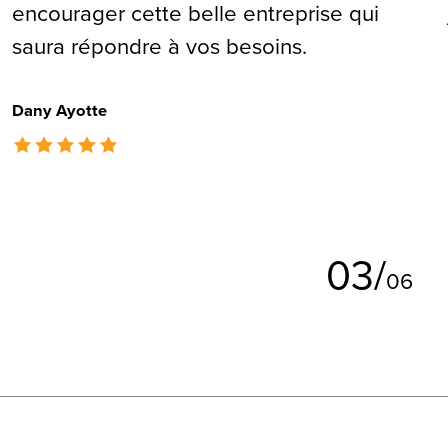
encourager cette belle entreprise qui
saura répondre à vos besoins.
Dany Ayotte
The rating of this product is
5
out of 5
0
3
/
0
6