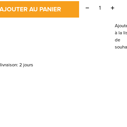
Quantité:
AJOUTER AU PANIER
Ajout
à la li
de
souha
livraison: 2 jours