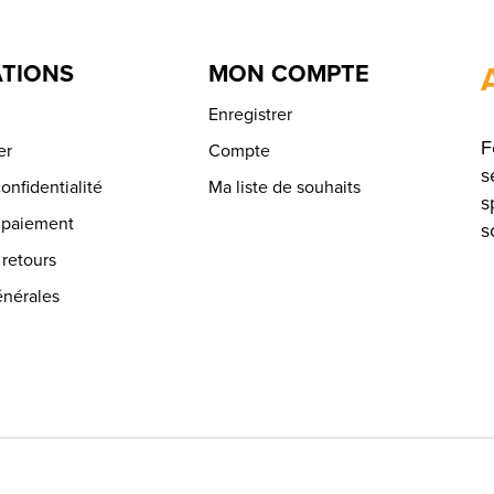
TIONS
MON COMPTE
Enregistrer
F
er
Compte
s
onfidentialité
Ma liste de souhaits
s
 paiement
s
 retours
énérales