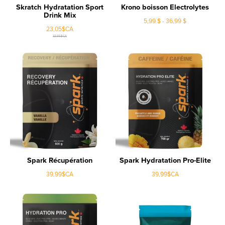
Skratch Hydratation Sport
Krono boisson Electrolytes
Drink Mix
5,99 $ - 36,99 $
23,05$CA
32,95$CA
Spark Récupération
Spark Hydratation Pro-Elite
39,99$CA
39,99$CA