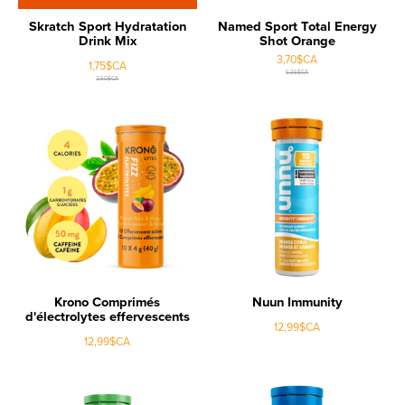
Skratch Sport Hydratation
Named Sport Total Energy
Drink Mix
Shot Orange
3,70$CA
1,75$CA
5,25$CA
2,50$CA
Krono Comprimés
Nuun Immunity
d'électrolytes effervescents
12,99$CA
12,99$CA