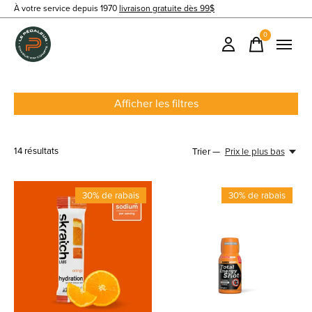
À votre service depuis 1970
livraison gratuite dès 99$
0
items
Afficher les filtres
14
résultats
Trier —
Prix le plus bas
30% de rabais
30% de rabais