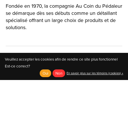
Fondée en 1970, la compagnie Au Coin du Pédaleur
se démarque dès ses débuts comme un détaillant
spécialisé offrant un large choix de produits et de
solutions.
Veuillez accepter les cookies afin de rendre ce site plus fonctionnel
Est-ce correct?
Oui
Non
En savoir plus sur les témoins (cookies) »
English
Français (CA)
Français (CA)
© Copyright 2026 Au Coin du Pédaleur
- Powered by
EzShop