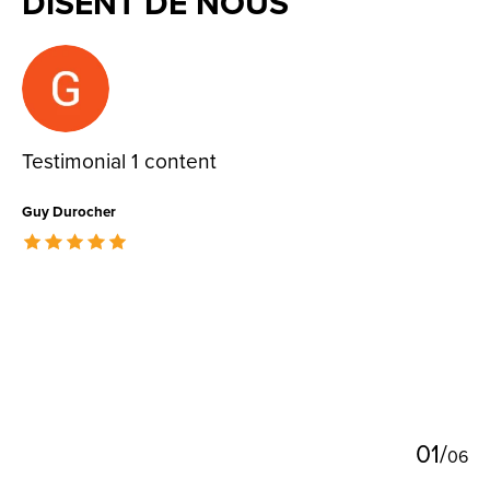
DISENT DE NOUS
Testimonial items
Testimonial 1 content
Guy Durocher
The rating of this product is
5
out of 5
0
1
/
0
6