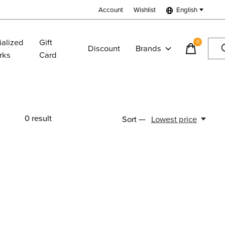
Account
Wishlist
English
ialized
Gift
0
items
Discount
Brands
rks
Card
0
result
Sort —
Lowest price