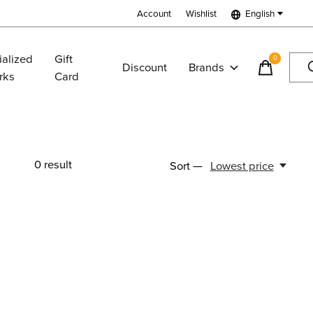
Account
Wishlist
English
ialized
Gift
0
items
Discount
Brands
rks
Card
0
result
Sort —
Lowest price