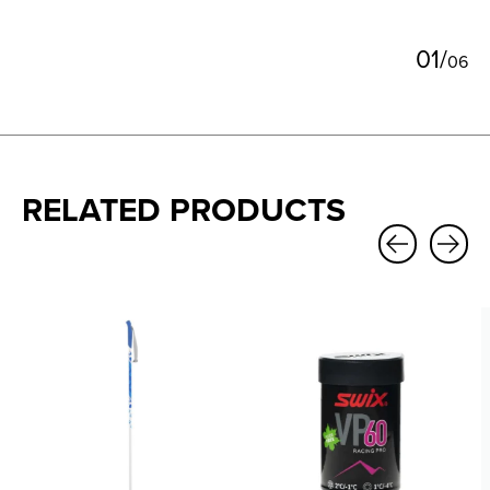
0
1
/
0
6
RELATED PRODUCTS
Carousel items