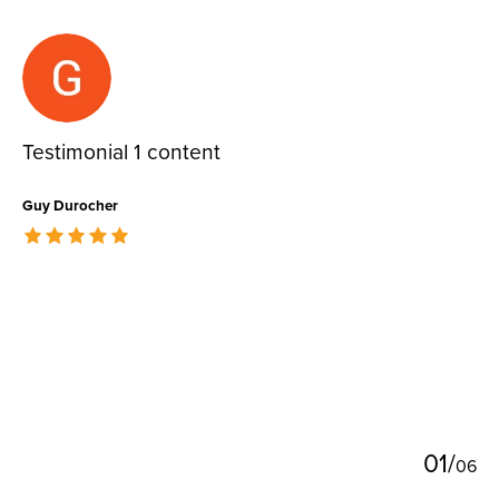
Testimonial items
Testimonial 1 content
Guy Durocher
The rating of this product is
5
out of 5
0
1
/
0
6