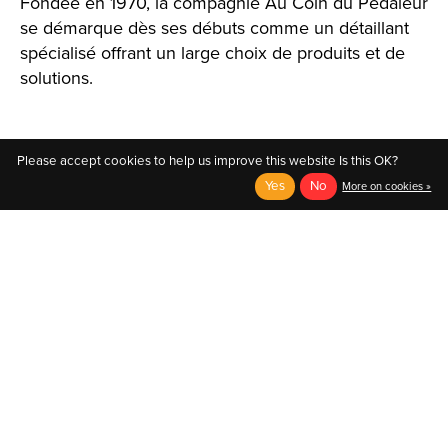
Fondée en 1970, la compagnie Au Coin du Pédaleur
se démarque dès ses débuts comme un détaillant
spécialisé offrant un large choix de produits et de
solutions.
Please accept cookies to help us improve this website Is this OK?
Yes
No
More on cookies »
English
Français (CA)
English