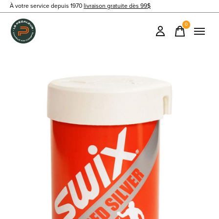
À votre service depuis 1970
livraison gratuite dès 99$
0
items
Slideshow Items