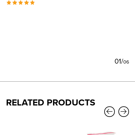
The rating of this product is
5
out of 5
0
1
/
0
6
RELATED PRODUCTS
Carousel items