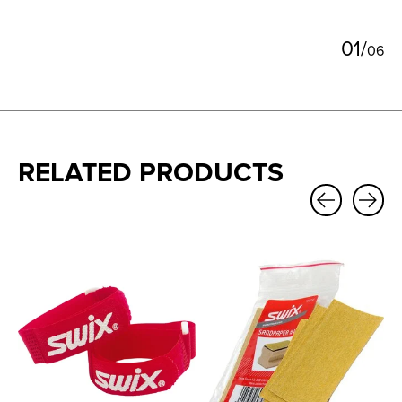
0
1
/
0
6
RELATED PRODUCTS
Carousel items