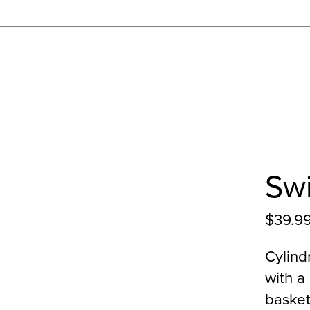
Swi
$39.9
Cylind
with a
basket