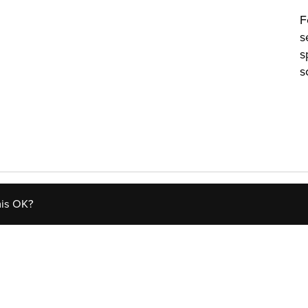
F
s
s
s
his OK?