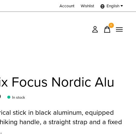
Account
Wishlist
English
0
items
x Focus Nordic Alu
9
In stock
rical stick in black aluminum, equipped
 hiking handle, a straight strap and a fixed
.