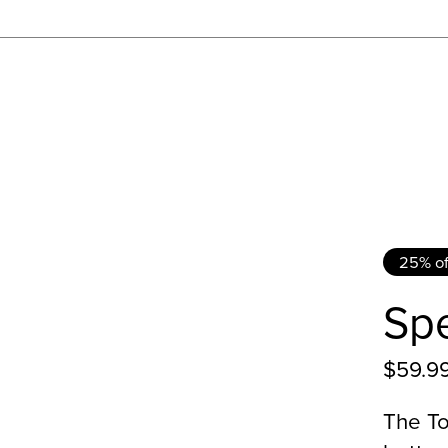
25% of
Spe
$59.9
The To