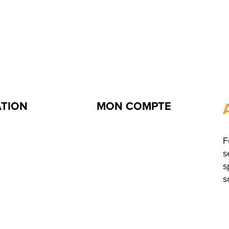
ATION
MON COMPTE
F
s
s
s