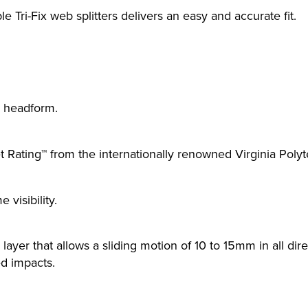
e Tri-Fix web splitters delivers an easy and accurate fit.
C headform.
Rating™ from the internationally renowned Virginia Polyte
visibility.
layer that allows a sliding motion of 10 to 15mm in all dir
ed impacts.