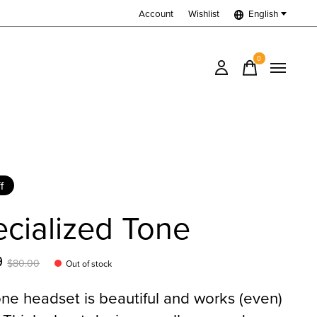
Account
Wishlist
English
0
items
f
cialized Tone
9
$80.00
Out of stock
ne headset is beautiful and works (even)