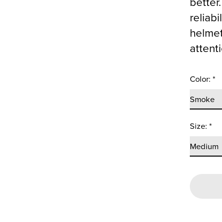
better
reliab
helmet
attent
Color:
*
Size:
*