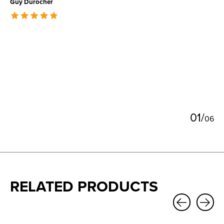
Guy Durocher
The rating of this product is
5
out of 5
0
1
/
0
6
RELATED PRODUCTS
Carousel items