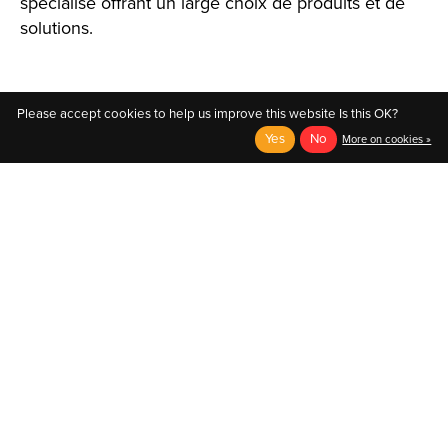
spécialisé offrant un large choix de produits et de
solutions.
Please accept cookies to help us improve this website Is this OK?
Yes
No
More on cookies »
English
Français (CA)
English
© Copyright 2026 Au Coin du Pedaleur
- Powered by
EzShop