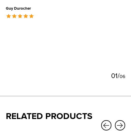
Guy Durocher
The rating of this product is
5
out of 5
0
1
/
0
6
RELATED PRODUCTS