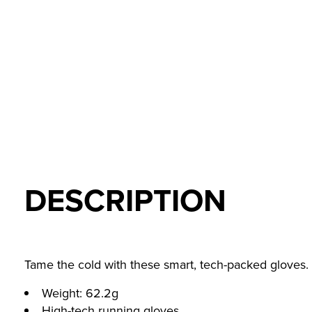
DESCRIPTION
Tame the cold with these smart, tech-packed gloves. 
Weight: 62.2g
High-tech running gloves