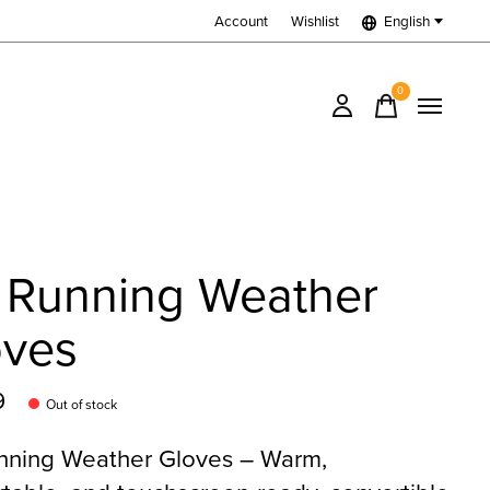
Account
Wishlist
English
0
items
 Running Weather
oves
9
Out of stock
nning Weather Gloves – Warm,