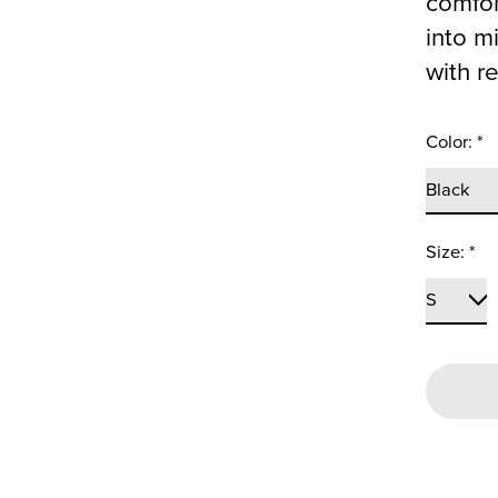
comfor
into m
with re
Color:
*
Size:
*