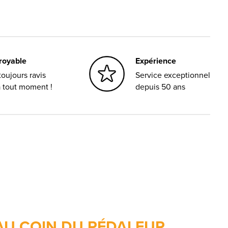
croyable
Expérience
oujours ravis
Service exceptionnel
à tout moment !
depuis 50 ans
AU COIN DU PÉDALEUR