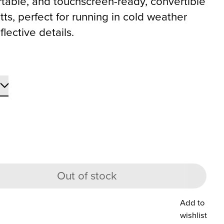
table, and touchscreen-ready, convertible
itts, perfect for running in cold weather
flective details.
Out of stock
Add to
wishlist