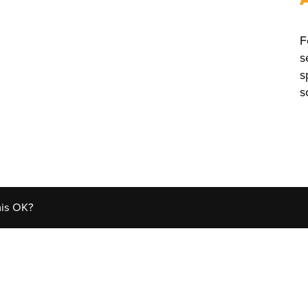
F
s
s
s
his OK?