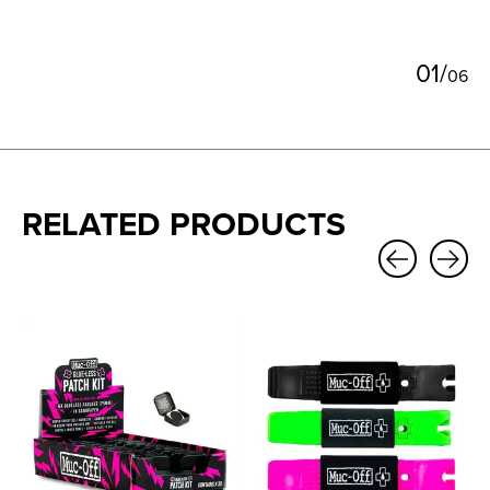
0
1
/
0
6
RELATED PRODUCTS
Carousel items