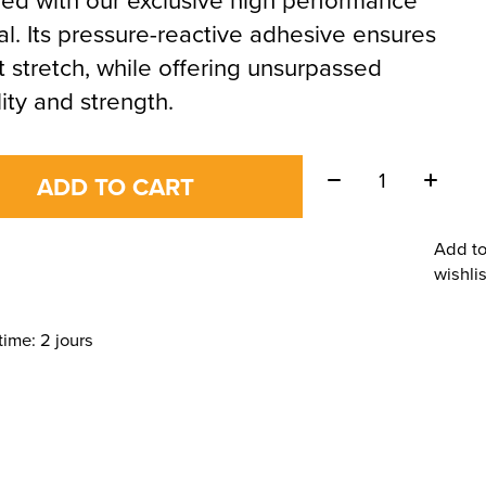
al. Its pressure-reactive adhesive ensures
t stretch, while offering unsurpassed
lity and strength.
Quantity:
ADD TO CART
Add t
wishlis
time: 2 jours