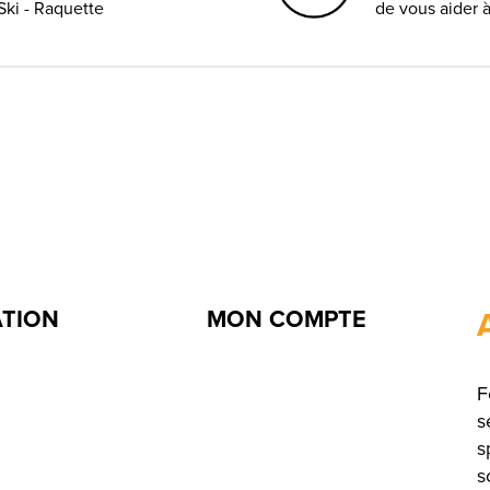
Ski - Raquette
de vous aider 
ATION
MON COMPTE
F
s
s
s