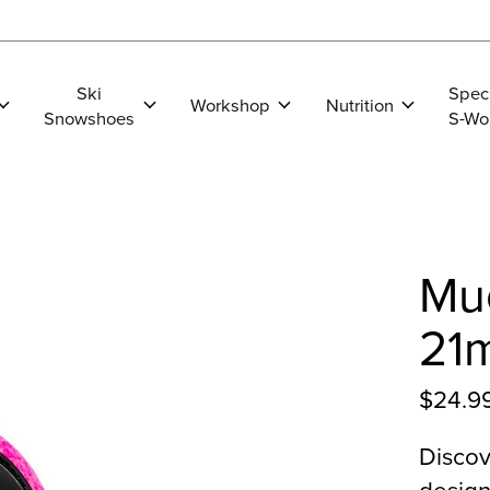
Ski
Spec
Workshop
Nutrition
Snowshoes
S-Wo
Muc
21
$24.9
Discov
design