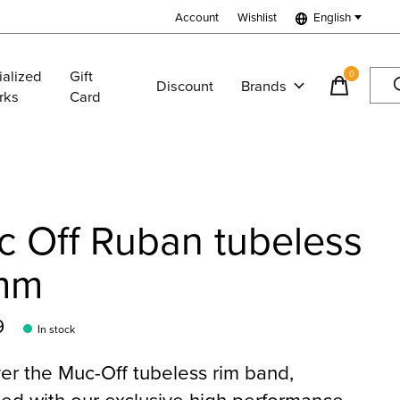
Account
Wishlist
English
ialized
Gift
0
items
Discount
Brands
rks
Card
 Off Ruban tubeless
mm
9
In stock
er the Muc-Off tubeless rim band,
ed with our exclusive high performance