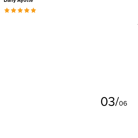
The rating of this product is
5
out of 5
0
3
/
0
6