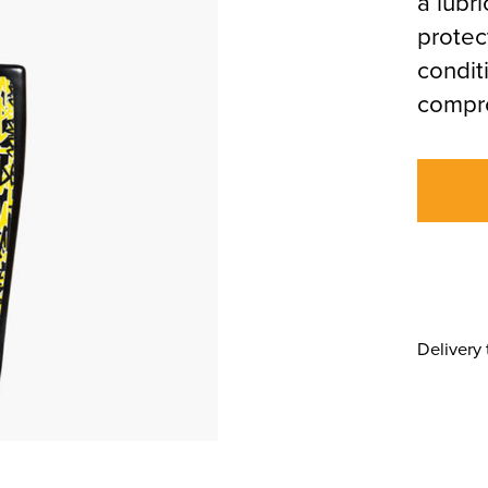
a lubri
protec
condit
compro
Delivery 