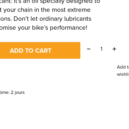
cant: it’s an oil specially designed to
t your chain in the most extreme
ions. Don’t let ordinary lubricants
mise your bike’s performance!
Quantity:
ADD TO CART
Add t
wishli
time: 2 jours