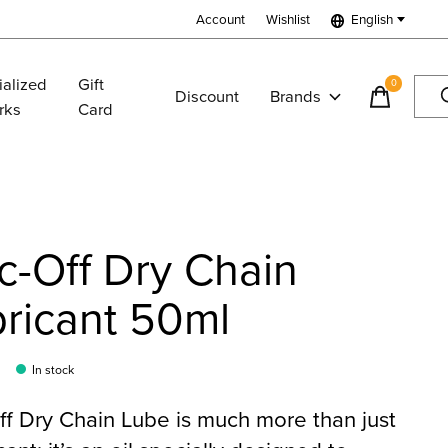
Account
Wishlist
English
ialized
Gift
0
items
Discount
Brands
rks
Card
-Off Dry Chain
ricant 50ml
In stock
f Dry Chain Lube is much more than just