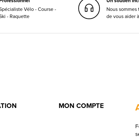
Professionnel
Un soutien in
Spécialiste Vélo - Course -
Nous sommes t
Ski - Raquette
de vous aider 
ATION
MON COMPTE
F
s