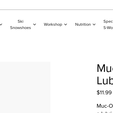
Ski
Spec
Workshop
Nutrition
Snowshoes
S-Wo
Muc
Lub
$11.99
Muc-Of