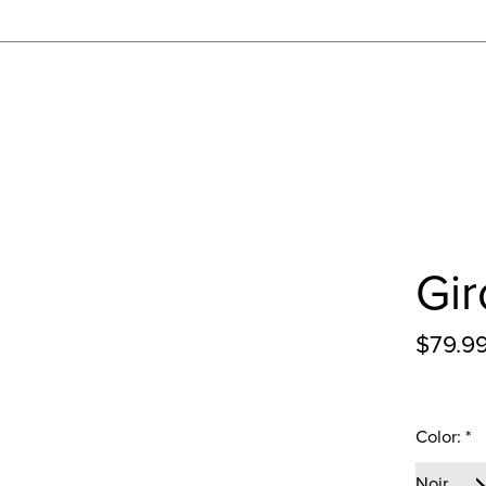
Gir
$79.9
Color:
*