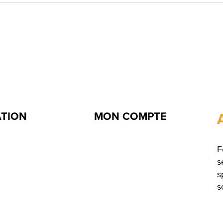
ATION
MON COMPTE
F
s
s
s