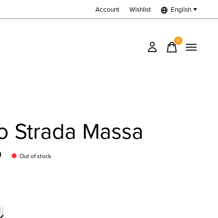
Account
Wishlist
English
0
items
o Strada Massa
9
Out of stock