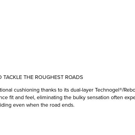
O TACKLE THE ROUGHEST ROADS
tional cushioning thanks to its dual-layer Technogel®/R
ce fit and feel, eliminating the bulky sensation often exp
riding even when the road ends.