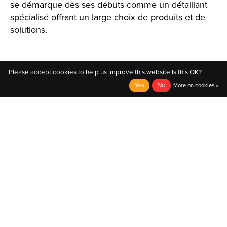
se démarque dès ses débuts comme un détaillant
spécialisé offrant un large choix de produits et de
solutions.
Please accept cookies to help us improve this website Is this OK?
Yes
No
More on cookies »
English
Français (CA)
English
© Copyright 2026 Au Coin du Pedaleur
- Powered by
EzShop