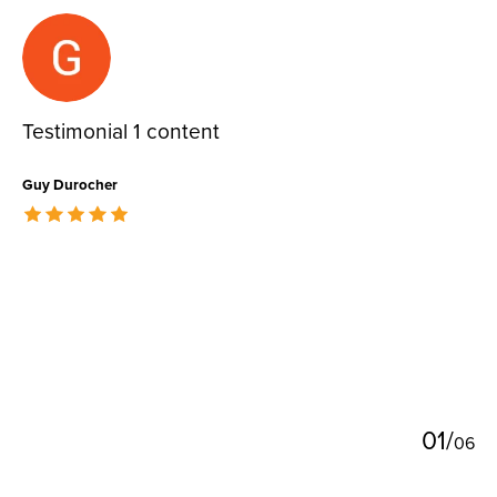
Testimonial items
Testimonial 1 content
Guy Durocher
The rating of this product is
5
out of 5
0
1
/
0
6