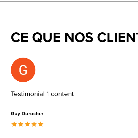
CE QUE NOS CLIEN
Testimonial items
Testimonial 1 content
Guy Durocher
The rating of this product is
5
out of 5