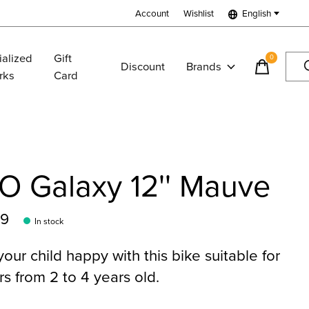
Account
Wishlist
English
ialized
Gift
0
items
Discount
Brands
rks
Card
O Galaxy 12'' Mauve
99
In stock
our child happy with this bike suitable for
rs from 2 to 4 years old.