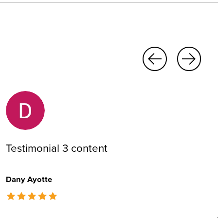
Testimonial 3 content
Dany Ayotte
The rating of this product is
5
out of 5