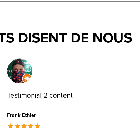
TS DISENT DE NOUS
Testimonial 2 content
Frank Ethier
The rating of this product is
5
out of 5