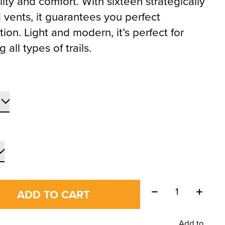
ility and comfort. With sixteen strategically
 vents, it guarantees you perfect
tion. Light and modern, it’s perfect for
g all types of trails.
Quantity:
ADD TO CART
Add to