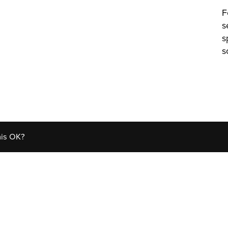
F
s
s
s
his OK?