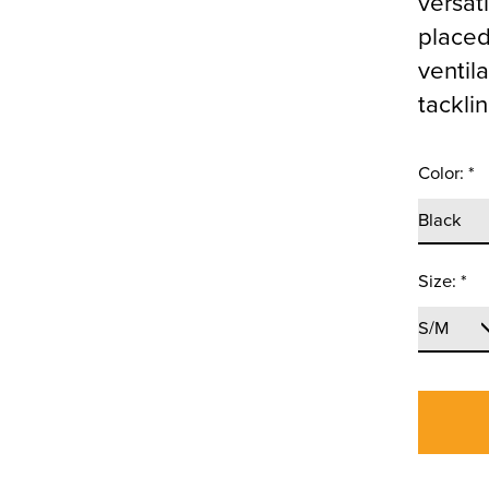
versat
placed
ventila
tacklin
Color:
*
Size:
*