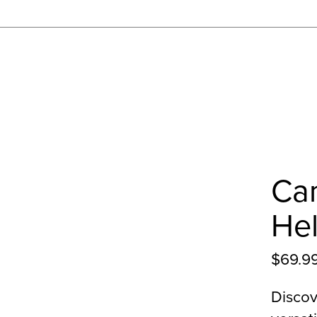
Can
He
$69.9
Discov