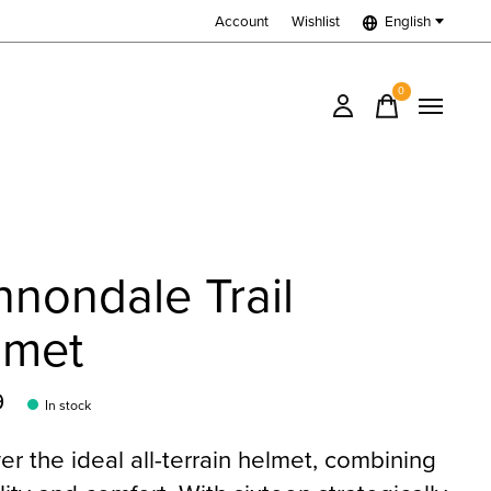
Account
Wishlist
English
0
items
nondale Trail
lmet
9
In stock
er the ideal all-terrain helmet, combining