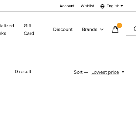
Account
Wishlist
English
ialized
Gift
0
items
Discount
Brands
rks
Card
0
result
Sort —
Lowest price