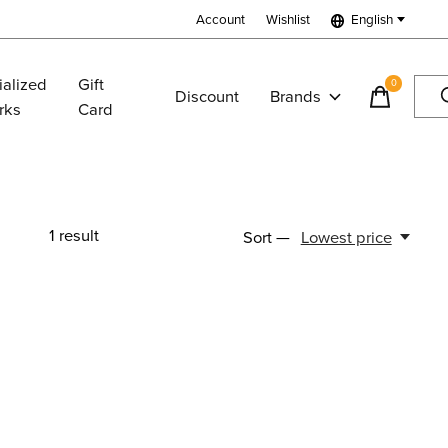
Account
Wishlist
English
ialized
Gift
0
items
Discount
Brands
rks
Card
1
result
Sort —
Lowest price