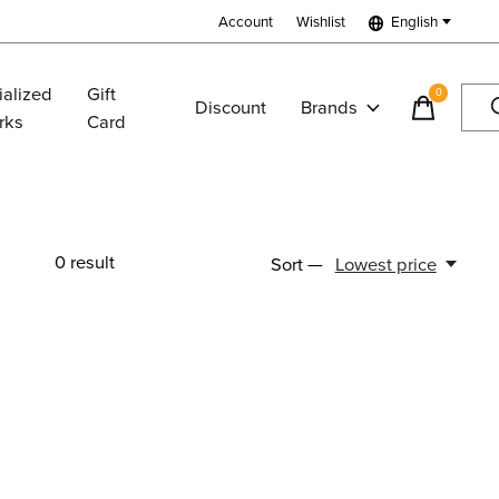
Account
Wishlist
English
ialized
Gift
0
items
Discount
Brands
rks
Card
0
result
Sort —
Lowest price