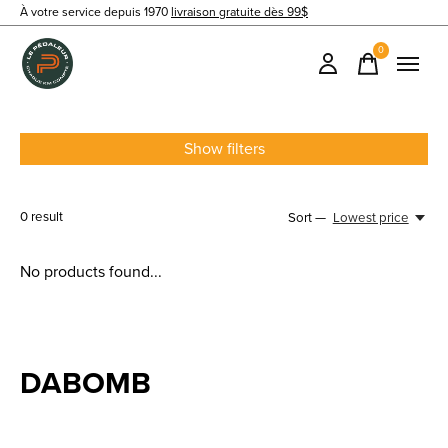
À votre service depuis 1970
livraison gratuite dès 99$
0
items
Show filters
0
result
Sort —
Lowest price
No products found...
DABOMB