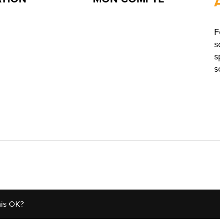
F
s
s
s
his OK?