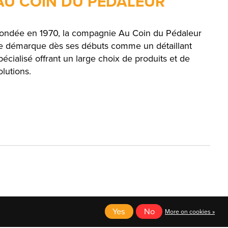
AU COIN DU PÉDALEUR
ondée en 1970, la compagnie Au Coin du Pédaleur
e démarque dès ses débuts comme un détaillant
pécialisé offrant un large choix de produits et de
olutions.
English
Yes
No
Français (CA)
More on cookies »