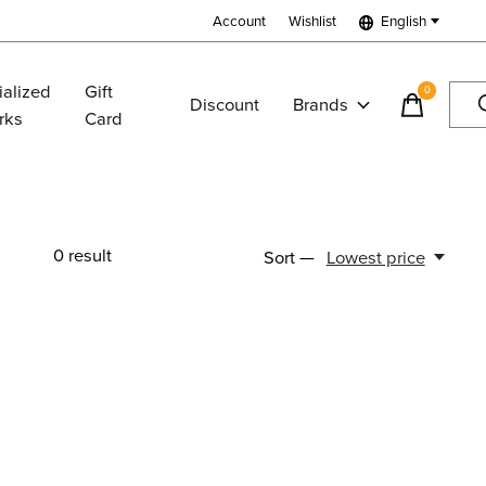
Account
Wishlist
English
ialized
Gift
0
items
Discount
Brands
rks
Card
0
result
Sort —
Lowest price