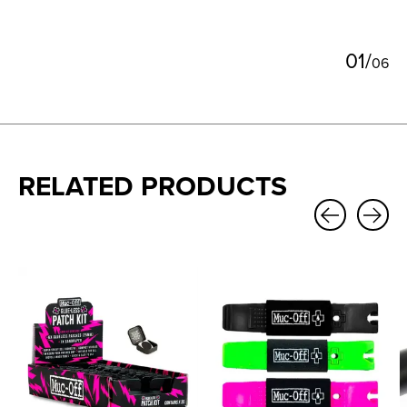
0
1
/
0
6
RELATED PRODUCTS
Carousel items