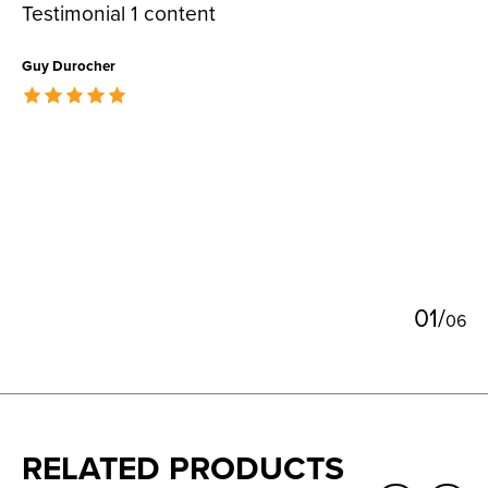
Testimonial 1 content
Guy Durocher
The rating of this product is
5
out of 5
0
1
/
0
6
RELATED PRODUCTS