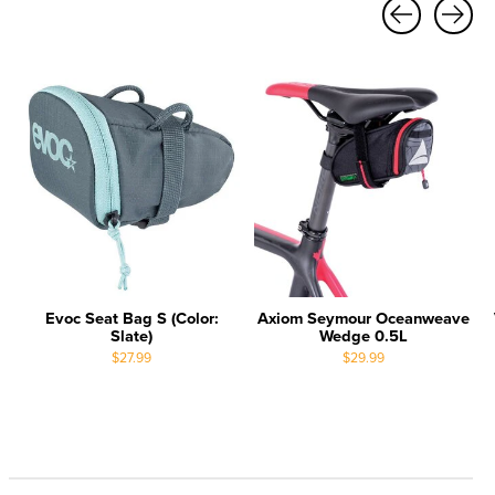
Carousel items
Evoc Seat Bag S (Color:
Axiom Seymour Oceanweave
Slate)
Wedge 0.5L
$27.99
$29.99