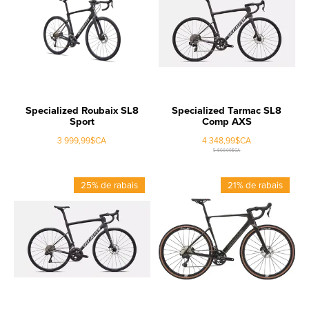
Specialized Roubaix SL8
Specialized Tarmac SL8
Sport
Comp AXS
3 999,99$CA
4 348,99$CA
5 800,00$CA
25% de rabais
21% de rabais