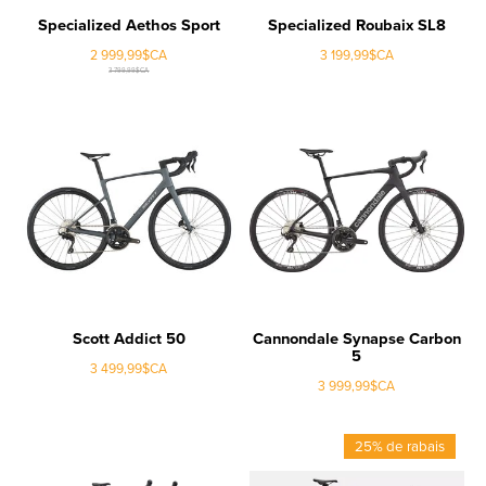
Specialized Aethos Sport
Specialized Roubaix SL8
2 999,99$CA
3 199,99$CA
3 799,99$CA
Scott Addict 50
Cannondale Synapse Carbon
5
3 499,99$CA
3 999,99$CA
25% de rabais