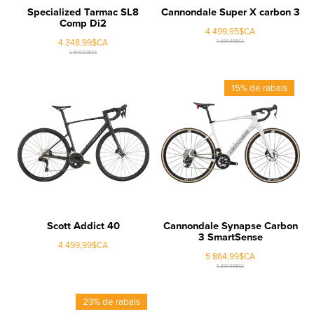
Specialized Tarmac SL8
Cannondale Super X carbon 3
Comp Di2
4 499,95$CA
4 348,99$CA
5 699,99$CA
5 800,00$CA
15% de rabais
Scott Addict 40
Cannondale Synapse Carbon
3 SmartSense
4 499,99$CA
5 864,99$CA
6 899,99$CA
23% de rabais