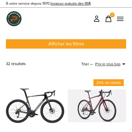
À votre service depuis 1970
livraison gratuite dès 99$
0
items
Afficher les filtres
32
résultats
Trier —
Prix le plus bas
20% de rabais