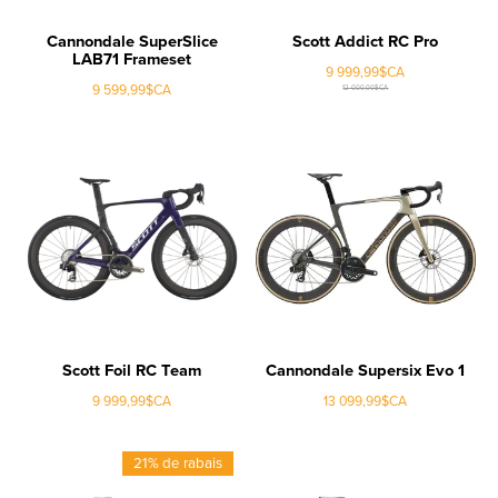
Cannondale SuperSlice
Scott Addict RC Pro
LAB71 Frameset
9 999,99$CA
9 599,99$CA
12 000,00$CA
Scott Foil RC Team
Cannondale Supersix Evo 1
9 999,99$CA
13 099,99$CA
21% de rabais