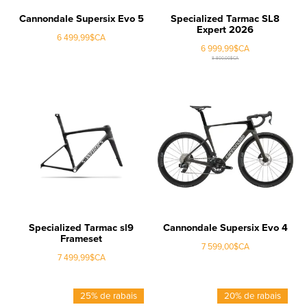
Cannondale Supersix Evo 5
Specialized Tarmac SL8
Expert 2026
6 499,99$CA
6 999,99$CA
8 800,00$CA
Specialized Tarmac sl9
Cannondale Supersix Evo 4
Frameset
7 599,00$CA
7 499,99$CA
25% de rabais
20% de rabais