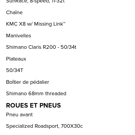
SunRace, 8-speed, 11-32t
Chaîne
KMC X8 w/ Missing Link™
Manivelles
Shimano Claris R200 - 50/34t
Plateaux
50/34T
Boîtier de pédalier
Shimano 68mm threaded
ROUES ET PNEUS
Pneu avant
Specialized Roadsport, 700X30c