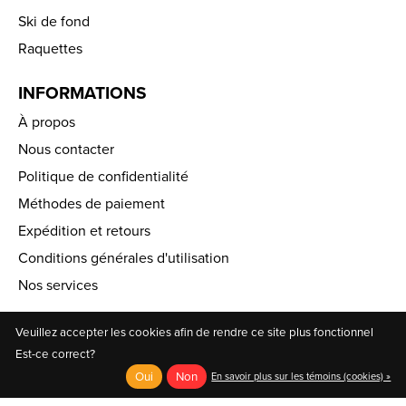
Ski de fond
Raquettes
INFORMATIONS
À propos
Nous contacter
Politique de confidentialité
Méthodes de paiement
Expédition et retours
Conditions générales d'utilisation
Nos services
MON COMPTE
Veuillez accepter les cookies afin de rendre ce site plus fonctionnel
Est-ce correct?
Enregistrer
Oui
Non
En savoir plus sur les témoins (cookies) »
Compte