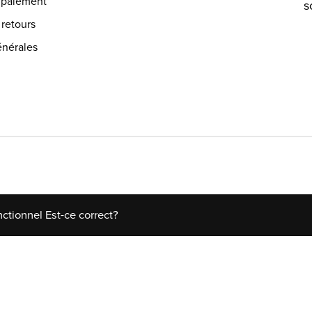
 paiement
s
 retours
énérales
nctionnel Est-ce correct?
zShop