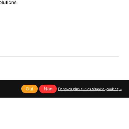
olutions.
Oui
Non
En savoir plus sur les témoins (cookies) »
English
Français (CA)
Français (CA)