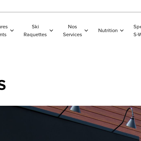
res
Ski
Nos
Spe
Nutrition
nts
Raquettes
Services
S-
S