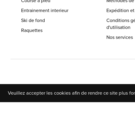
Course a pied
Méthodes de
Entrainement interieur
Expédition et
Ski de fond
Conditions g
d'utilisation
Raquettes
Nos services
Veuillez accepter les cookies afin de rendre ce site plus fo
© Copyright 2026 Au Coin du Pédaleur
- Powered by
E