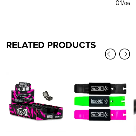
0
1
/
0
6
RELATED PRODUCTS
Carousel items