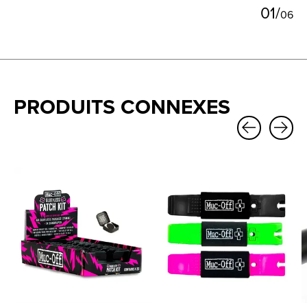
0
1
/
0
6
PRODUITS CONNEXES
Carousel items