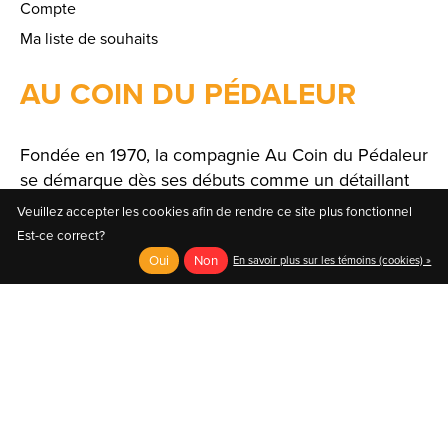
Compte
Ma liste de souhaits
AU COIN DU PÉDALEUR
Fondée en 1970, la compagnie Au Coin du Pédaleur
se démarque dès ses débuts comme un détaillant
spécialisé offrant un large choix de produits et de
Veuillez accepter les cookies afin de rendre ce site plus fonctionnel
solutions.
Est-ce correct?
Oui
Non
En savoir plus sur les témoins (cookies) »