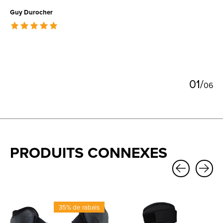
Guy Durocher
The rating of this product is
5
out of 5
0
1
/
0
6
PRODUITS CONNEXES
Carousel items
35% de rabais