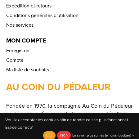
Expédition et retours
Conditions générales d'utilisation
Nos services
MON COMPTE
Enregistrer
Compte
Ma liste de souhaits
AU COIN DU PÉDALEUR
Fondée en 1970, la compagnie Au Coin du Pédaleur
se démarque dès ses débuts comme un détaillant
Veuillez accepter les cookies afin de rendre ce site plus fonctionnel
spécialisé offrant un large choix de produits et de
Est-ce correct?
solutions.
Oui
Non
En savoir plus sur les témoins (cookies) »