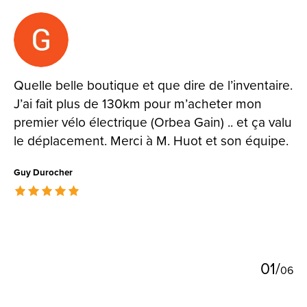
Testimonial items
Quelle belle boutique et que dire de l’inventaire.
J’ai fait plus de 130km pour m’acheter mon
premier vélo électrique (Orbea Gain) .. et ça valu
le déplacement. Merci à M. Huot et son équipe.
Guy Durocher
The rating of this product is
5
out of 5
0
1
/
0
6