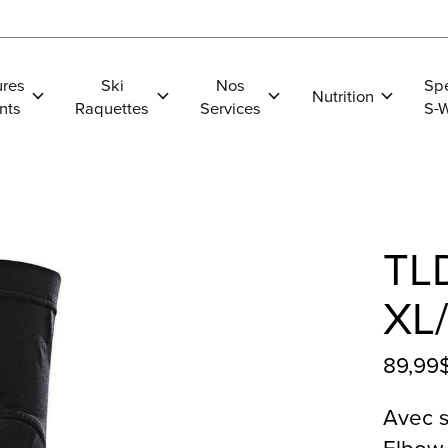
res
Ski
Nos
Spe
Nutrition
nts
Raquettes
Services
S-
TL
XL
89,99
Avec s
Elbow 