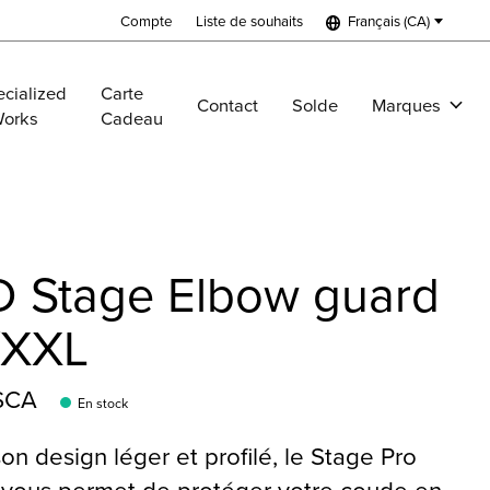
Compte
Liste de souhaits
Français (CA)
cialized
Carte
Contact
Solde
Marques
Works
Cadeau
D Stage Elbow guard
/XXL
$CA
En stock
on design léger et profilé, le Stage Pro
vous permet de protéger votre coude en