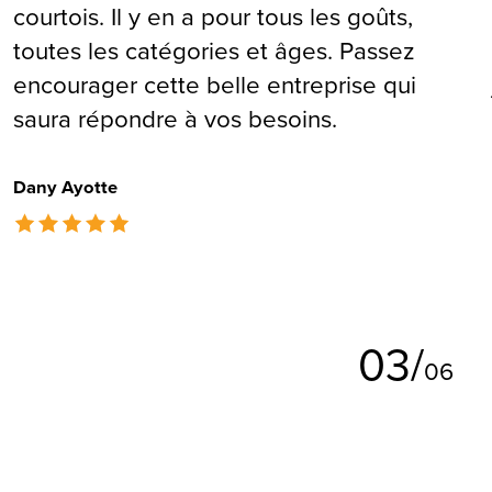
courtois. Il y en a pour tous les goûts,
toutes les catégories et âges. Passez
encourager cette belle entreprise qui
saura répondre à vos besoins.
Dany Ayotte
The rating of this product is
5
out of 5
0
3
/
0
6