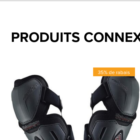
PRODUITS CONNE
Carousel items
35% de rabais