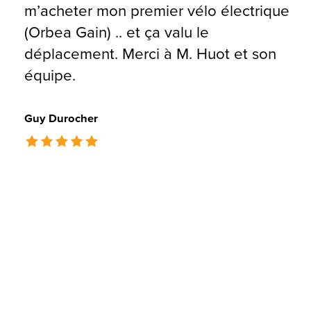
m’acheter mon premier vélo électrique
(Orbea Gain) .. et ça valu le
déplacement. Merci à M. Huot et son
équipe.
Guy Durocher
The rating of this product is
5
out of 5