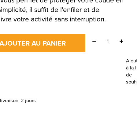
implicité, il suffit de l'enfiler et de
ivre votre activité sans interruption.
Quantité:
AJOUTER AU PANIER
Ajou
à la 
de
souh
livraison: 2 jours