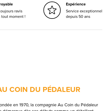
croyable
Expérience
oujours ravis
Service exceptionnel
à tout moment !
depuis 50 ans
AU COIN DU PÉDALEUR
ondée en 1970, la compagnie Au Coin du Pédaleur
e démarque dès ses débuts comme un détaillant