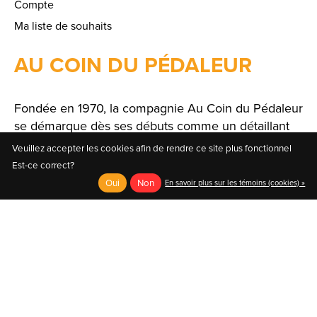
Compte
Ma liste de souhaits
AU COIN DU PÉDALEUR
Fondée en 1970, la compagnie Au Coin du Pédaleur
se démarque dès ses débuts comme un détaillant
spécialisé offrant un large choix de produits et de
Veuillez accepter les cookies afin de rendre ce site plus fonctionnel
solutions.
Est-ce correct?
Oui
Non
En savoir plus sur les témoins (cookies) »