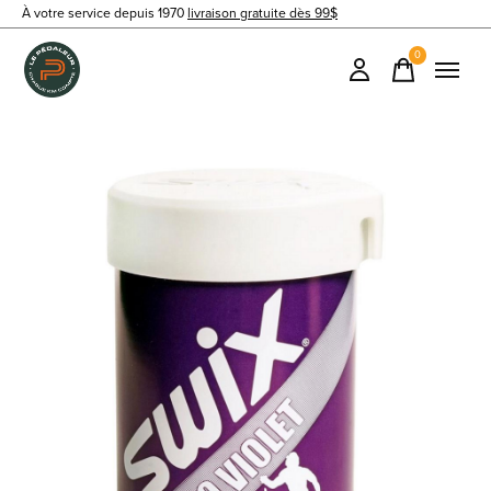
À votre service depuis 1970
livraison gratuite dès 99$
0
items
Slideshow Items