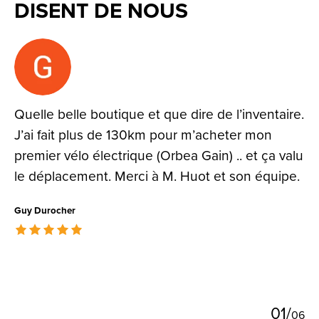
DISENT DE NOUS
Testimonial items
Quelle belle boutique et que dire de l’inventaire.
J’ai fait plus de 130km pour m’acheter mon
premier vélo électrique (Orbea Gain) .. et ça valu
le déplacement. Merci à M. Huot et son équipe.
Guy Durocher
The rating of this product is
5
out of 5
0
1
/
0
6