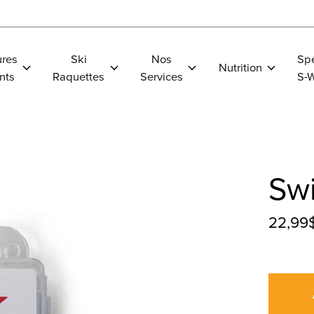
res
Ski
Nos
Spe
Nutrition
nts
Raquettes
Services
S-
Swi
22,99