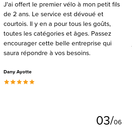
J'ai offert le premier vélo à mon petit fils
de 2 ans. Le service est dévoué et
courtois. Il y en a pour tous les goûts,
toutes les catégories et âges. Passez
encourager cette belle entreprise qui
saura répondre à vos besoins.
Dany Ayotte
The rating of this product is
5
out of 5
0
3
/
0
6