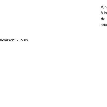
Ajo
à la
de
sou
livraison: 2 jours