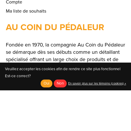
Compte
Ma liste de souhaits
AU COIN DU PÉDALEUR
Fondée en 1970, la compagnie Au Coin du Pédaleur
se démarque dès ses débuts comme un détaillant
spécialisé offrant un large choix de produits et de
solutions.
Veuillez accepter les cookies afin de rendre ce site plus fonctionnel
Est-ce correct?
Oui
Non
En savoir plus sur les témoins (cookies) »