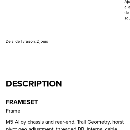
Ajo
à la
de
sou
Délai de livraison: 2 jours
DESCRIPTION
FRAMESET
Frame
M5 Alloy chassis and rear-end, Trail Geometry, horst
pivot geo adjustment, threaded BB, internal cable